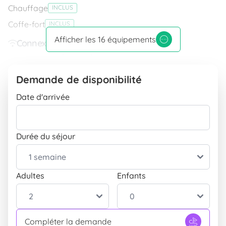
Chauffage
INCLUS
Coffe-fort
INCLUS
Afficher les 16 équipements
Connexion Internet
Connexion Wifi
INCLUS
Équipement
Demande de disponibilité
Télévision
INCLUS
Date d'arrivée
Conformité
Animaux bienvenus
PAYANT
Durée du séjour
Sports et activités récréatives
Parasol et chaises longues
INCLUS
Adultes
Enfants
Extérieur
Terrasse
INCLUS
Parking couvert
INCLUS
Compléter la demande