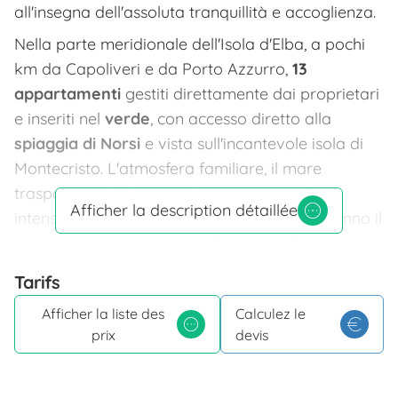
all'insegna dell'assoluta tranquillità e accoglienza.
Nella parte meridionale dell'Isola d'Elba, a pochi
km da Capoliveri e da Porto Azzurro,
13
appartamenti
gestiti direttamente dai proprietari
e inseriti nel
verde
, con accesso diretto alla
spiaggia di Norsi
e vista sull'incantevole isola di
Montecristo. L'atmosfera familiare, il mare
trasparente, il clima mediterraneo, i profumi
Afficher la description détaillée
intensi e la natura ancora selvaggia, renderanno il
vostro soggiorno presso il Residence Baia di Norsi
una ritemprante vacanza.
Tarifs
Una posizione che non trovi da molte parti.
Afficher la liste des
Calculez le
La spiaggia di Norsi è a due passi. Immaginati di
prix
devis
svegliarti e fare la colazione con il suono e la vista
del mare, attraversare il sentiero ed arrivare sulla