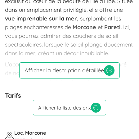
exclusif au cœur de la beauté de l’île d’Elbe. Située
dans un emplacement privilégié, elle offre une
vue imprenable sur la mer,
surplombant les
plages enchanteresses de
Morcone
et
Pareti.
Ici,
vous pourrez admirer des couchers de soleil
spectaculaires, lorsque le soleil plonge doucement
dans la mer, créant un décor inoubliable.
L’accès à la plage est simple: un sentier entouré
Afficher la description détaillée
de nature, avec de magnifiques panoramas
marins, vous conduit directement au rivage, pour
profiter pleinement de chaque instant de vos
Tarifs
vacances.
Afficher la liste des prix
Les appartements sont pensés pour garantir une
détente absolue,
avec terrasses et jardins vue
mer, aménagés pour des moments de paix et de
Loc. Morcone
convivialité. Chaque logement est équipé d’un coin