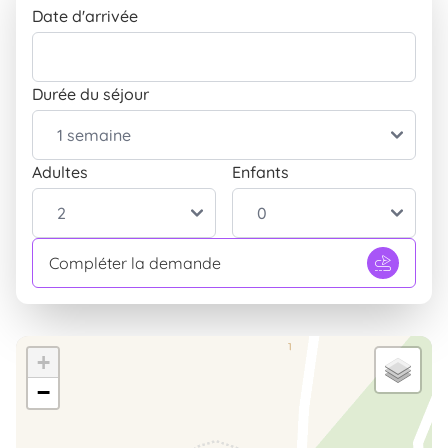
Vue panoramique
Date d'arrivée
INCLUS
Extérieur
Entrée indépendante
INCLUS
Durée du séjour
Table et chaises pour le jardin
INCLUS
Jardin
INCLUS
Adultes
Enfants
Parking
INCLUS
Terrasse
INCLUS
Compléter la demande
+
−