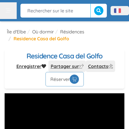
Lancer la recherch
Rechercher sur le site
Menù l
Menu
Île d'Elbe
Où dormir
Résidences
Residence Casa del Golfo
Residence Casa del Golfo
Enregistrer
Partager sur
Contacts
Réserver