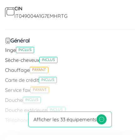
CIN
IT049004A1G7EMHRTG
Général
linge
INCLUS
Sèche-cheveux
INCLUS
Chauffage
PAYANT
Carte de crédit
INCLUS
Service fax
PAYANT
Douche
INCLUS
Douche extérieure
INCLUS
Afficher les 33 équipements
Téléphone
PAYANT
Machine à laver
PAYANT