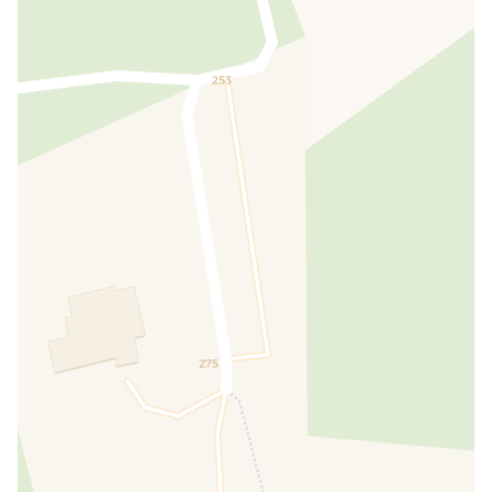
Locations
Location embarcation
PAYANT
Enfants
Lit pour enfant
INCLUS
Chaise haute pour enfants
INCLUS