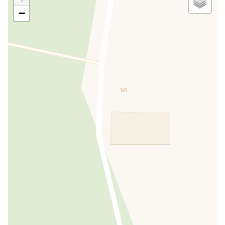
Vue sur la mer
INCLUS
−
Services locaux et structures
Bar
PAYANT
Sports et activités récréatives
Réservation excursions
INCLUS
Plage
PAYANT
Extérieur
Parking
INCLUS
Barbecue
INCLUS
Parc
INCLUS
Entrée indépendante
INCLUS
Solarium
INCLUS
Table et chaises pour le jardin
INCLUS
Terrasse
INCLUS