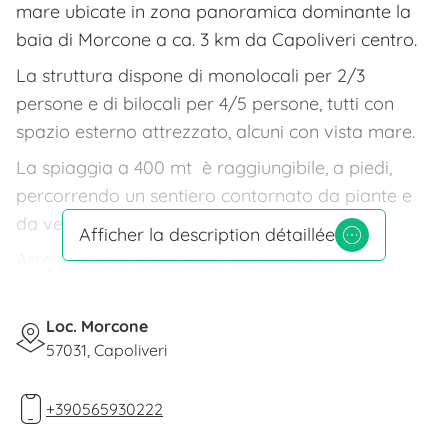
mare ubicate in zona panoramica dominante la
baia di Morcone a ca. 3 km da Capoliveri centro.
La struttura dispone di monolocali per 2/3
persone e di bilocali per 4/5 persone, tutti con
spazio esterno attrezzato, alcuni con vista mare.
La spiaggia a 400 mt è raggiungibile, a piedi,
percorrendo un sentiero contornato da piante e
da vegetazione mediterranea.
Afficher la description détaillée
Arredamento: moderno e curato, telefono, tv.
Esterno e attrezzature: mobili giardino, zona
barbecue, parcheggio, zona lavanderia a gettoni.
Loc. Morcone
57031, Capoliveri
+390565930222