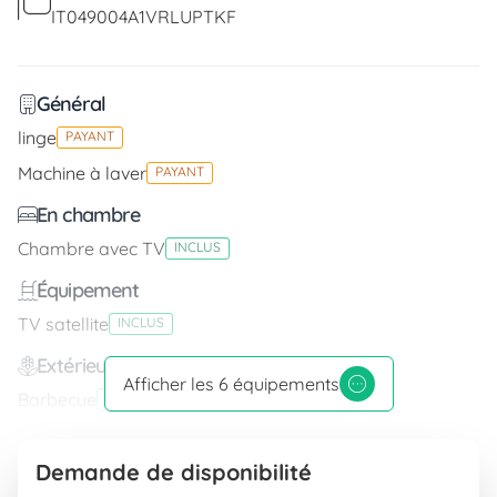
IT049004A1VRLUPTKF
Général
linge
PAYANT
Machine à laver
PAYANT
En chambre
Chambre avec TV
INCLUS
Équipement
TV satellite
INCLUS
Extérieur
Afficher les 6 équipements
Barbecue
INCLUS
Parking
INCLUS
Demande de disponibilité