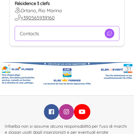
Résidence 3 clefs
Ortano, Rio Marina
+390565939160
Contacts
Infoelba su Facebook
Infoelba su Instagram
Infoelba su YouTube
Infoelba non si assume alcuna responsabilità per l'uso di marchi
e slogan usati dagli inserzionisti e per eventuali errate