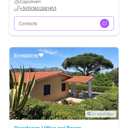
Capoliveri
+39393802881453
Contacts
Enregistrer
En savoir plus