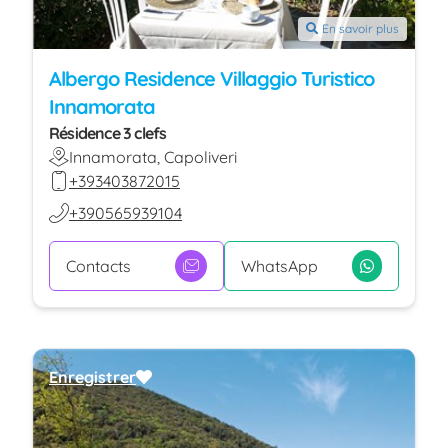
En savoir plus
Albergo Residence Villaggio Turistico
Innamorata
Résidence 3 clefs
Innamorata, Capoliveri
+393403872015
+390565939104
Contacts
WhatsApp
Enregistrer