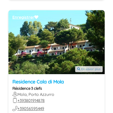
Enregistrer
En savoir plus
Residence Cala di Mola
Résidence 3 clefs
Mola, Porto Azzurro
+393801914878
+39056595449