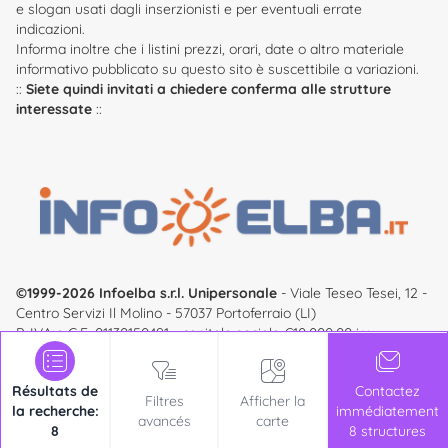
e slogan usati dagli inserzionisti e per eventuali errate
indicazioni.
Informa inoltre che i listini prezzi, orari, date o altro materiale
informativo pubblicato su questo sito è suscettibile a variazioni.
::
Siete quindi invitati a chiedere conferma alle strutture
interessate
::
©1999-2026 Infoelba s.r.l. Unipersonale
- Viale Teseo Tesei, 12 -
Centro Servizi Il Molino - 57037 Portoferraio (LI)
P. IVA e C.F. 01130150491 - capitale sociale €10.000,00 i.v. -
registro imprese numero 01130150491 - REA: LI - 100635
infoelba
® Est une marque déposée - tous droits réservés -
Résultats de
Contactez
Accesso all'area riservata
Filtres
Afficher la
la recherche:
immédiatement
avancés
carte
8
8 structures