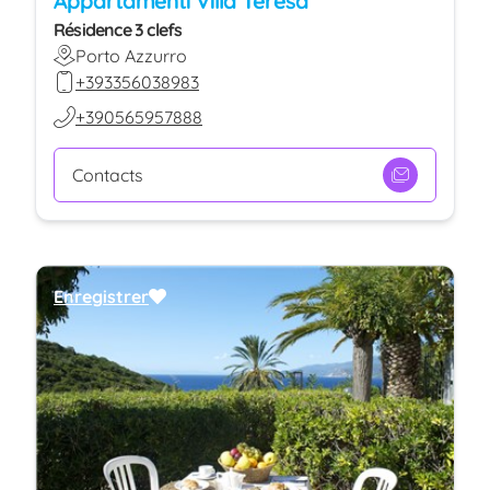
Appartamenti Villa Teresa
Résidence 3 clefs
Porto Azzurro
+393356038983
+390565957888
Contacts
Enregistrer