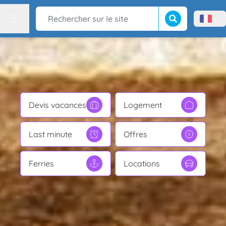
Lancer la recherch
Rechercher sur le site
Menù l
Menu
Devis vacances
Logement
Last minute
Offres
Ferries
Locations