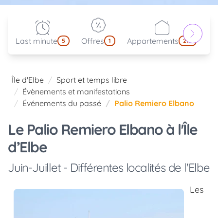
Last minute
Offres
Appartements
Pa
5
1
214
Île d'Elbe
Sport et temps libre
Évènements et manifestations
Événements du passé
Palio Remiero Elbano
Le Palio Remiero Elbano à l'Île
d’Elbe
Juin-Juillet - Différentes localités de l'Elbe
Les