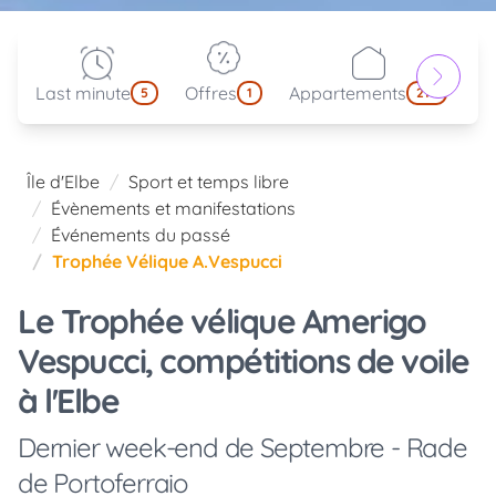
Last minute
Offres
Appartements
Pa
5
1
214
Île d'Elbe
Sport et temps libre
Évènements et manifestations
Événements du passé
Trophée Vélique A.Vespucci
Le Trophée vélique Amerigo
Vespucci, compétitions de voile
à l'Elbe
Dernier week-end de Septembre - Rade
de Portoferraio