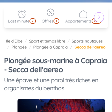
Last minute
Offres
Appartements
Pa
7
1
214
Île d'Elbe
Sport et temps libre
Sports nautiques
Plongée
Plongée à Capraia
Secca dell'aereo
Plongée sous-marine à Capraia
- Secca dell’aereo
Une épave et une paroi très riches en
organismes du benthos