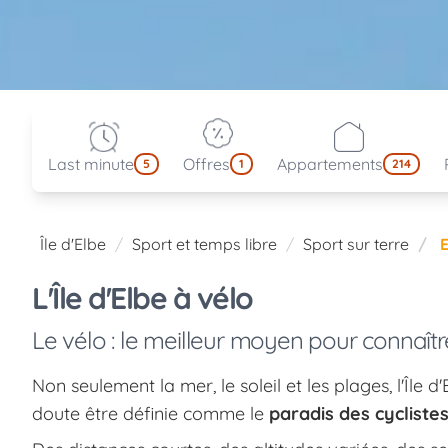
Last minute
Offres
Appartements
5
1
214
Île d'Elbe
Sport et temps libre
Sport sur terre
E
L'Île d'Elbe à vélo
Le vélo : le meilleur moyen pour connaîtr
Non seulement la mer, le soleil et les plages, l'Île 
doute être définie comme le
paradis des cycliste