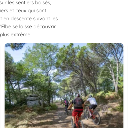
ur les sentiers boisés,
iers et ceux qui sont
t en descente suivant les
'Elbe se laisse découvrir
 plus extrême.