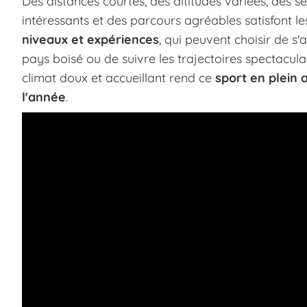
Des distances courtes, des altitudes variées, des 
intéressants et des parcours agréables satisfont l
niveaux et expériences
, qui peuvent choisir de s'
pays boisé ou de suivre les trajectoires spectaculai
climat doux et accueillant rend ce
sport en plein 
l'année
.