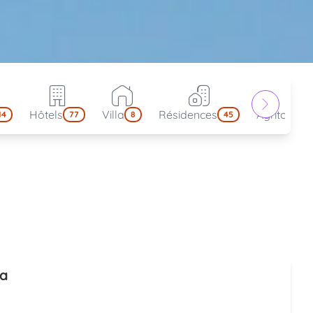
Hôtels
Villa
Résidences
Agritouris
14
77
8
45
ba