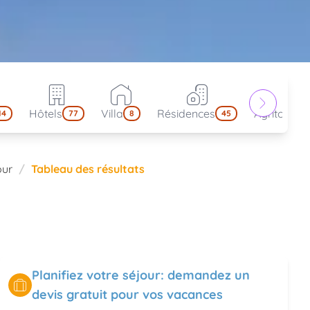
Hôtels
Villa
Résidences
Agritouris
14
77
8
45
our
Tableau des résultats
Planifiez votre séjour: demandez un
devis gratuit pour vos vacances