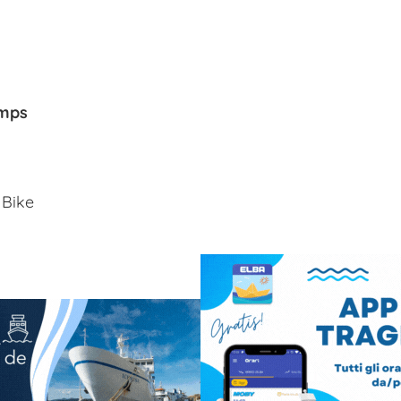
emps
 Bike