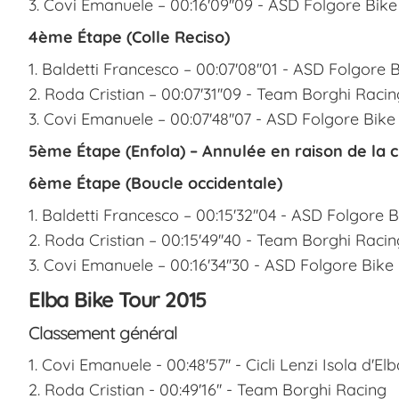
3. Covi Emanuele – 00:16'09''09 - ASD Folgore Bike
4ème Étape (Colle Reciso)
1. Baldetti Francesco – 00:07'08''01 - ASD Folgore 
2. Roda Cristian – 00:07'31''09 - Team Borghi Racin
3. Covi Emanuele – 00:07'48''07 - ASD Folgore Bike
5ème Étape (Enfola) – Annulée en raison de la
6ème Étape (Boucle occidentale)
1. Baldetti Francesco – 00:15'32''04 - ASD Folgore B
2. Roda Cristian – 00:15'49''40 - Team Borghi Racin
3. Covi Emanuele – 00:16'34''30 - ASD Folgore Bike
Elba Bike Tour 2015
Classement général
1. Covi Emanuele - 00:48'57'' - Cicli Lenzi Isola d'El
2. Roda Cristian - 00:49'16'' - Team Borghi Racing