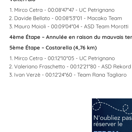
Mirco Cetra - 00:08'47''47 - UC Petrignano
Davide Bellato - 00:08'53''01 - Macako Team
Mauro Moioli - 00:09'04''04 - ASD Team Morotti
4ème Étape – Annulée en raison du mauvais t
5ème Étape – Costarella (4,76 km)
Mirco Cetra - 00:12'10''05 - UC Petrignano
Valeriano Fraschetto - 00:12'21''80 - ASD Rekord
Ivan Verzè - 00:12'24''60 - Team Rana Tagliaro