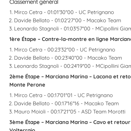
Classement général
Mirco Cetra - 01:01'30''00 - UC Petrignano
Davide Bellato - 01:02'27''00 - Macako Team
Leonardo Stagnoli - 01:03'57''00 - MCipollini Gia
1ère Étape – Contre-la-montre en ligne Marciana
Mirco Cetra - 00:23'32''00 - UC Petrignano
Davide Bellato - 00:23'40''00 - Macako Team
Leonardo Stagnoli - 00:24'19''00 - MCipollini Gi
2ème Étape – Marciana Marina – Lacona et reto
Monte Perone
Mirco Cetra - 00:17'01''01 - UC Petrignano
Davide Bellato - 00:17'16''16 - Macako Team
Mauro Moioli - 00:17'21''05 - ASD Team Morotti
3ème Étape – Marciana Marina – Cavo et retour
Volterraio