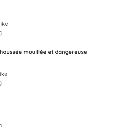
Bike
g
 chaussée mouillée et dangereuse
ike
g
ba