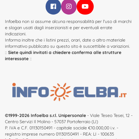
Infoelba su Facebook
Infoelba su Instagram
Infoelba su YouTube
Infoelba non si assume alcuna responsabilità per l'uso di marchi
e slogan usati dagli inserzionisti e per eventuali errate
indicazioni.
Informa inoltre che i listini prezzi, orari, date o altro materiale
informativo pubblicato su questo sito è suscettibile a variazioni.
::
Siete quindi invitati a chiedere conferma alle strutture
interessate
::
©1999-2026 Infoelba s.r.l. Unipersonale
- Viale Teseo Tesei, 12 -
Centro Servizi Il Molino - 57037 Portoferraio (LI)
P. IVA e C.F. 01130150491 - capitale sociale €10.000,00 i.v. -
registro imprese numero 01130150491 - REA: LI - 100635