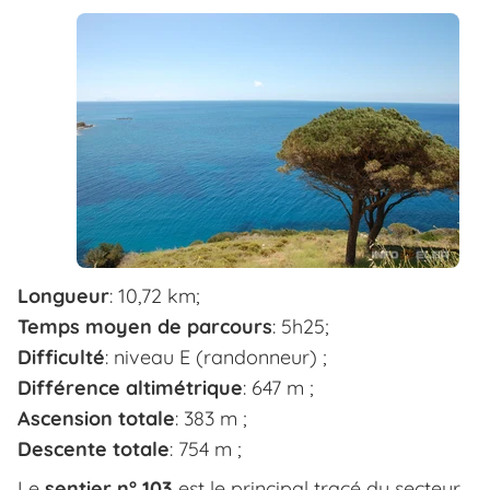
Longueur
: 10,72 km;
Temps moyen de parcours
: 5h25;
Difficulté
: niveau E (randonneur) ;
Différence altimétrique
: 647 m ;
Ascension totale
: 383 m ;
Descente totale
: 754 m ;
Le
sentier n° 103
est le principal tracé du secteur