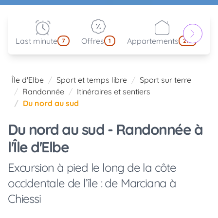
Last minute
Offres
Appartements
Pa
7
1
214
Île d'Elbe
Sport et temps libre
Sport sur terre
Randonnée
Itinéraires et sentiers
Du nord au sud
Du nord au sud - Randonnée à
l'Île d'Elbe
Excursion à pied le long de la côte
occidentale de l’île : de Marciana à
Chiessi