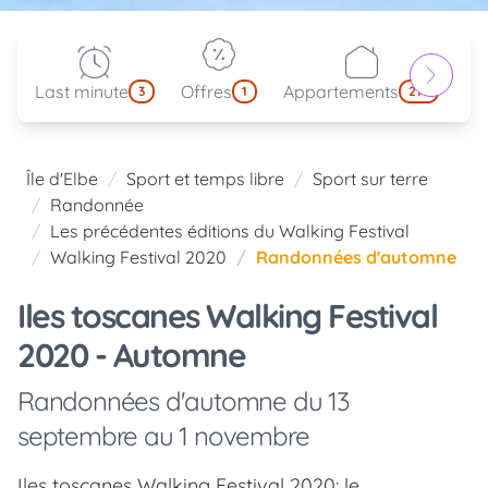
Last minute
Offres
Appartements
Pa
3
1
214
Île d'Elbe
Sport et temps libre
Sport sur terre
Randonnée
Les précédentes éditions du Walking Festival
Walking Festival 2020
Randonnées d'automne
Iles toscanes Walking Festival
2020 - Automne
Randonnées d'automne du 13
septembre au 1 novembre
Iles toscanes Walking Festival 2020: le